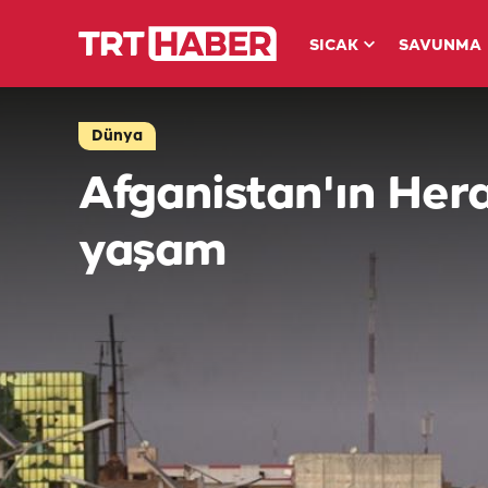
SICAK
SAVUNMA
Dünya
Afganistan'ın Her
yaşam