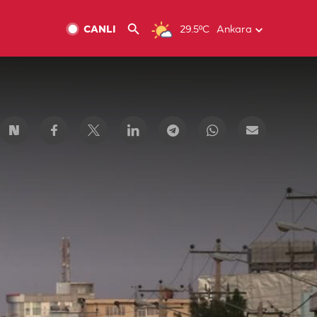
CANLI
29.5ºC
Ankara