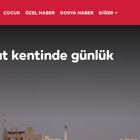
ÇOCUK
ÖZEL HABER
DOSYA HABER
DİĞER
at kentinde günlük