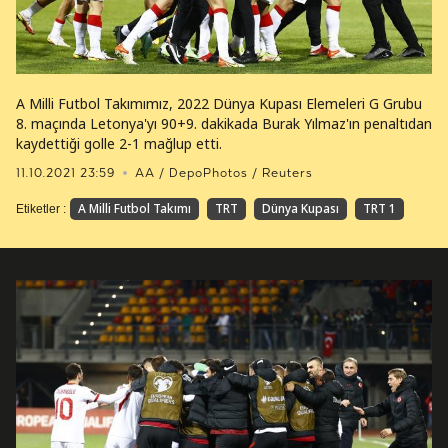
A Milli Futbol Takımımız, 2022 Dünya Kupası Elemeleri G Grubu
8. maçında Letonya'yı 90+9. dakikada Burak Yılmaz'ın penaltıdan
kaydettiği golle 2-1 mağlup etti.
11.10.2021 23:59
AA / DepoPhotos / Reuters
A Milli Futbol Takımı
TRT
Dünya Kupası
TRT 1
Etiketler :