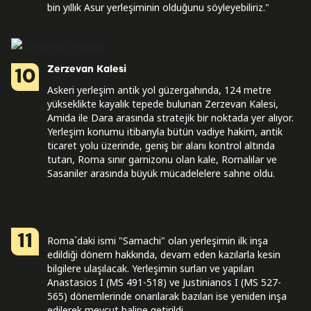
bin yıllık Asur yerleşiminin olduğunu söyleyebiliriz."
Zerzevan Kalesi
10
Askeri yerleşim antik yol güzergahında, 124 metre
yükseklikte kayalık tepede bulunan Zerzevan Kalesi,
Amida ile Dara arasında stratejik bir noktada yer alıyor.
Yerleşim konumu itibarıyla bütün vadiye hakim, antik
ticaret yolu üzerinde, geniş bir alanı kontrol altında
tutan, Roma sınır garnizonu olan kale, Romalılar ve
Sasaniler arasında büyük mücadelelere sahne oldu.
11
Roma`daki ismi "Samachi" olan yerleşimin ilk inşa
edildiği dönem hakkında, devam eden kazılarla kesin
bilgilere ulaşılacak. Yerleşimin surları ve yapıları
Anastasios I (MS 491-518) ve Justinianos I (MS 527-
565) dönemlerinde onarılarak bazıları ise yeniden inşa
edilerek mevcut haline getirildi.