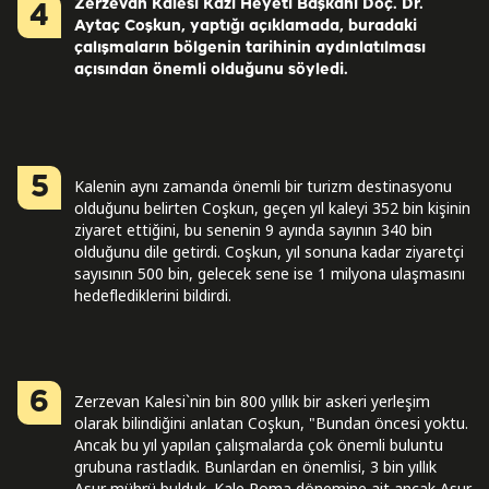
Zerzevan Kalesi Kazı Heyeti Başkanı Doç. Dr.
4
Aytaç Coşkun, yaptığı açıklamada, buradaki
çalışmaların bölgenin tarihinin aydınlatılması
açısından önemli olduğunu söyledi.
5
Kalenin aynı zamanda önemli bir turizm destinasyonu
olduğunu belirten Coşkun, geçen yıl kaleyi 352 bin kişinin
ziyaret ettiğini, bu senenin 9 ayında sayının 340 bin
olduğunu dile getirdi. Coşkun, yıl sonuna kadar ziyaretçi
sayısının 500 bin, gelecek sene ise 1 milyona ulaşmasını
hedeflediklerini bildirdi.
6
Zerzevan Kalesi`nin bin 800 yıllık bir askeri yerleşim
olarak bilindiğini anlatan Coşkun, "Bundan öncesi yoktu.
Ancak bu yıl yapılan çalışmalarda çok önemli buluntu
grubuna rastladık. Bunlardan en önemlisi, 3 bin yıllık
Asur mührü bulduk. Kale Roma dönemine ait ancak Asur