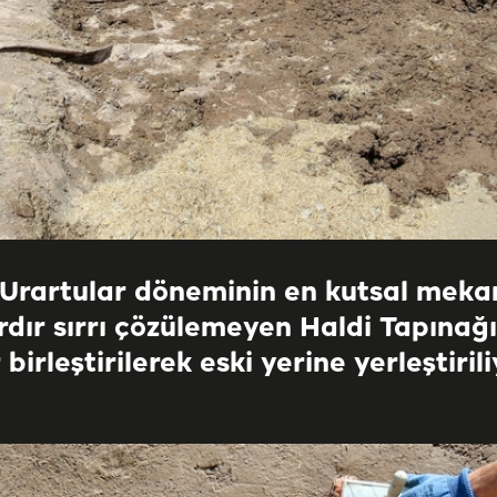
Urartular döneminin en kutsal mekan
ardır sırrı çözülemeyen Haldi Tapına
 birleştirilerek eski yerine yerleştirili