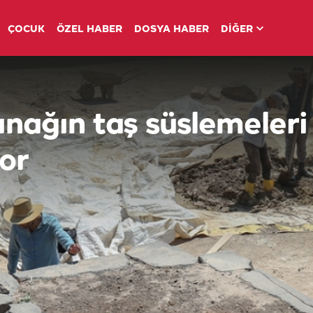
ÇOCUK
ÖZEL HABER
DOSYA HABER
DİĞER
pınağın taş süslemeleri
yor