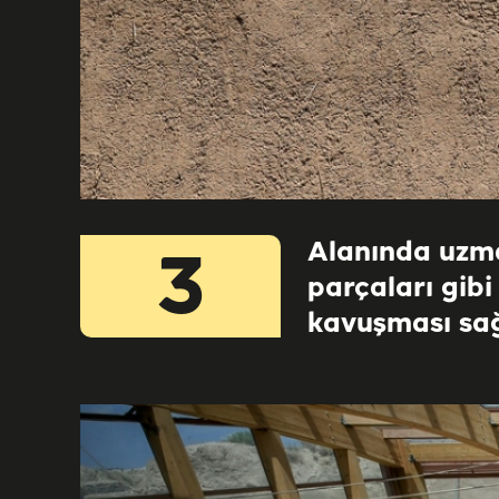
Alanında uzma
3
parçaları gibi
kavuşması sa