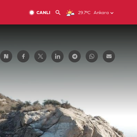
CANLI
29.7ºC
Ankara