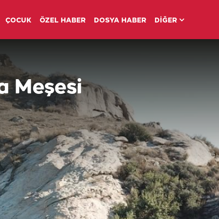
ÇOCUK
ÖZEL HABER
DOSYA HABER
DİĞER
pa Meşesi