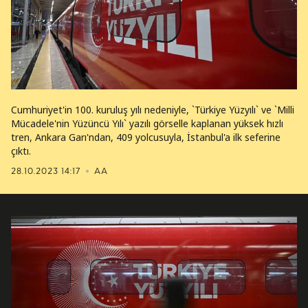
Cumhuriyet'in 100. kuruluş yılı nedeniyle, `Türkiye Yüzyılı` ve `Milli
Mücadele'nin Yüzüncü Yılı` yazılı görselle kaplanan yüksek hızlı
tren, Ankara Garı'ndan, 409 yolcusuyla, İstanbul'a ilk seferine
çıktı.
28.10.2023 14:17
AA