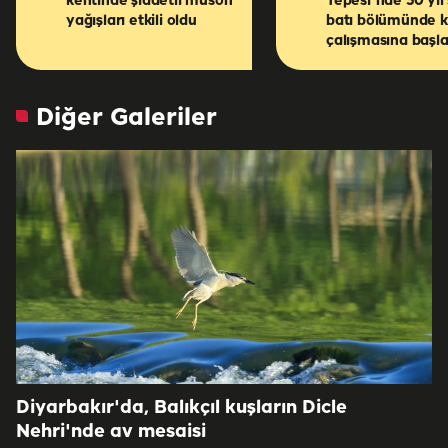
kentinde şiddetli muson
Tepesi'nde 50 yıl
yağışları etkili oldu
batı bölümünde k
çalışmasına başl
Diğer Galeriler
Diyarbakır'da, Balıkçıl kuşların Dicle
Nehri'nde av mesaisi